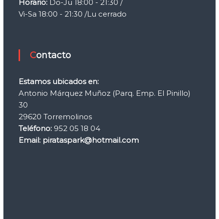
Horario:
Do-Ju 18:00 - 21:30 /
r
r
Vi-Sa 18:00 - 21:30 /Lu cerrado
e
m
o
l
Contacto
i
n
o
Estamos ubicados en:
s
p
Antonio Márquez Muñoz (Parq. Emp. El Pinillo)
a
30
r
29620 Torremolinos
a
l
Teléfono:
952 05 18 04
a
Email: pirataspark@hotmail.com
c
e
l
e
b
r
a
c
i