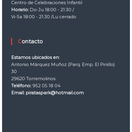
Centro de Celebraciones Infantil
ó
n
Horario:
Do-Ju 18:00 - 21:30 /
d
Vi-Sa 18:00 - 21:30 /Lu cerrado
e
c
u
m
p
Contacto
l
e
a
Estamos ubicados en:
ñ
Antonio Márquez Muñoz (Parq. Emp. El Pinillo)
o
30
s
y
29620 Torremolinos
o
Teléfono:
952 05 18 04
t
Email: pirataspark@hotmail.com
r
o
s
e
v
e
n
t