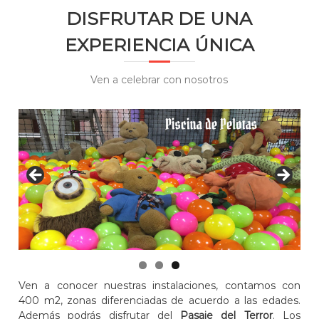
o
DISFRUTAR DE UNA
e
l
d
a
EXPERIENCIA ÚNICA
s
e
y
B
c
Ven a celebrar con nosotros
o
a
f
l
e
a
t
s
e
r
i
a
u
b
i
c
a
d
a
e
Ven a conocer nuestras instalaciones, contamos con
n
400 m2, zonas diferenciadas de acuerdo a las edades.
T
o
Además podrás disfrutar del
Pasaje del Terror
. Los